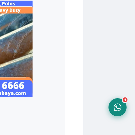
Tim Admin AIS
Online sekarang
10.24
1