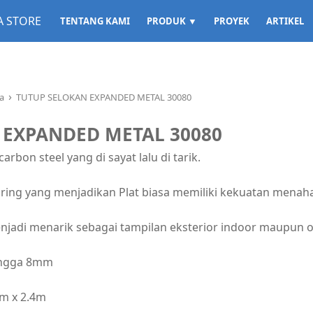
TENTANG KAMI
PRODUK ▼
PROYEK
ARTIKEL
›
ya
TUTUP SELOKAN EXPANDED METAL 30080
 EXPANDED METAL 30080
rbon steel yang di sayat lalu di tarik.
ring yang menjadikan Plat biasa memiliki kekuatan menaha
jadi menarik sebagai tampilan eksterior indoor maupun o
ingga 8mm
m x 2.4m