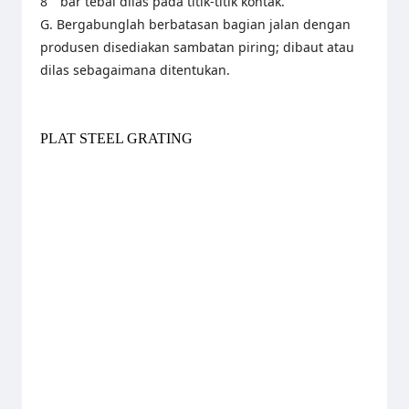
8 " bar tebal dilas pada titik-titik kontak.
G. Bergabunglah berbatasan bagian jalan dengan
produsen disediakan sambatan piring; dibaut atau
dilas sebagaimana ditentukan.
PLAT STEEL GRATING
Tagline:
#jualgratingsurabaya
#daftarhargagrating
#hargagratingperlembar
#hargagratinggalvanizedjakarta