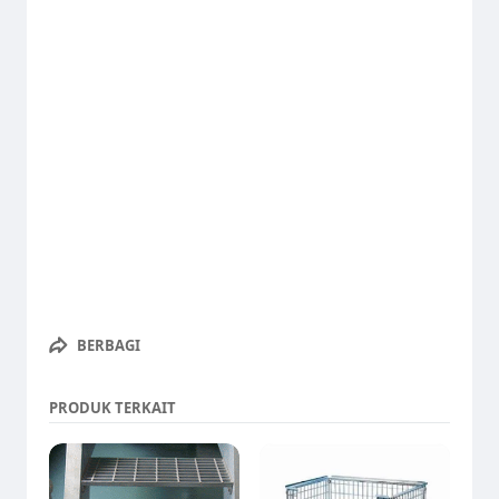
#jualgratinggresik
#jualgratingsidoarjo
#jualgratingbalikpapan
#ais2034
#grating2034
https://www.jualgratingserrated.com/
BERBAGI
PRODUK TERKAIT