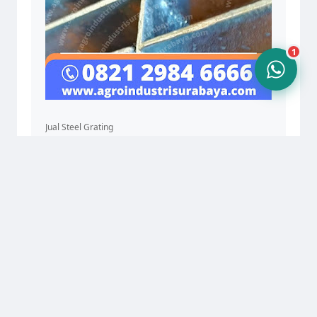
1
Jual Steel Grating
CV. AGRO INDUSTRI SURABAYA, JL. KIG Selatan IV, No. 11,
Kawasan Industri Gresik, Email: agroindustri.sby@gmail.com
, Telp./Wa. 0821 2984 6666
© Copyright 2024 agroindustrisurabaya.id