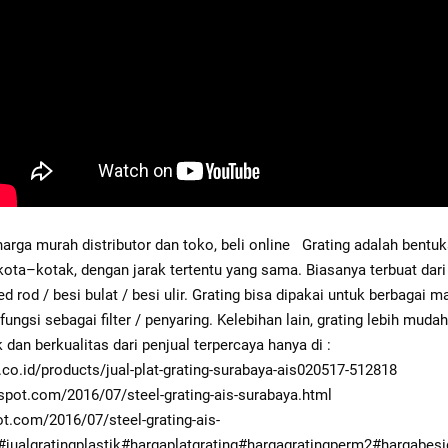
harga murah distributor dan toko, beli online   Grating adalah bentu
kota–kotak, dengan jarak tertentu yang sama. Biasanya terbuat dari 2 
ed rod / besi bulat / besi ulir. Grating bisa dipakai untuk berbagai
rfungsi sebagai filter / penyaring. Kelebihan lain, grating lebih mu
perawatan. Harga Grating terbaik dan berkualitas dari penjual terpercaya hanya di : 
.co.id/products/jual-plat-grating-surabaya-ais020517-512818 
gspot.com/2016/07/steel-grating-ais-surabaya.html 
ot.com/2016/07/steel-grating-ais-
#jualgratingplastik
#hargaplatgrating
#hargagratingperm2
#hargabesi