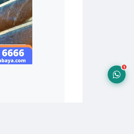
Online sekarang
10.24
1