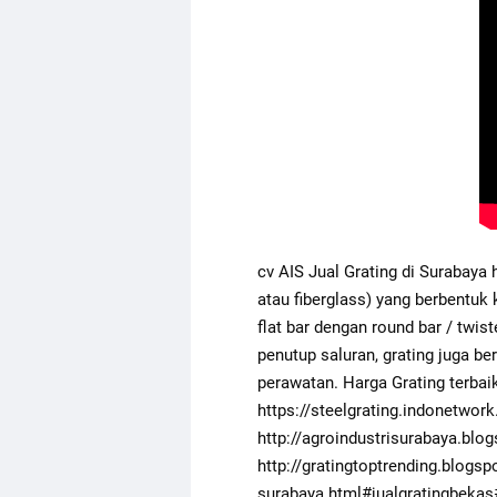
cv AIS Jual Grating di Surabaya 
atau fiberglass) yang berbentuk 
flat bar dengan round bar / twist
penutup saluran, grating juga be
https://steelgrating.indonetwork
http://agroindustrisurabaya.blo
http://gratingtoptrending.blogsp
surabaya.html
#jualgratingbekas