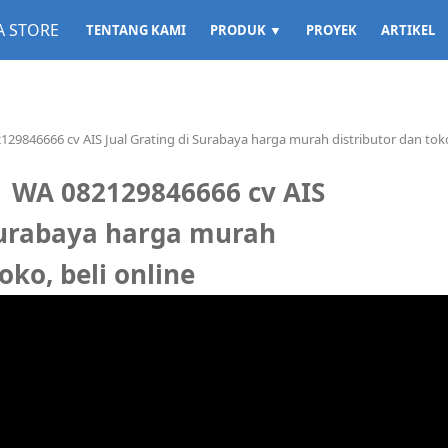
TENTANG KAMI
PRODUK ▼
PROYEK
ARTIKEL
9846666 cv AIS Jual Grating di Surabaya harga murah distributor dan toko,
 WA 082129846666 cv AIS
 Surabaya harga murah
oko, beli online